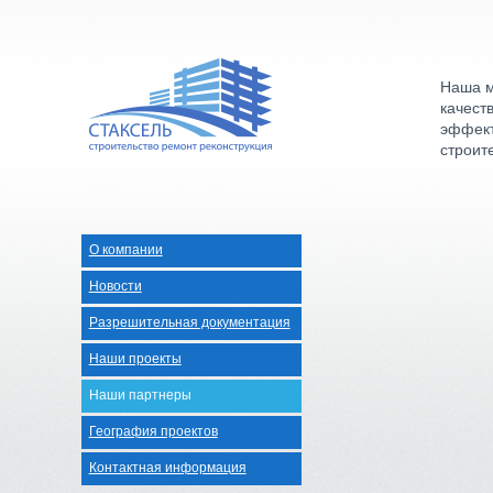
Наша м
качест
эффект
строит
О компании
Новости
Разрешительная документация
Наши проекты
Наши партнеры
География проектов
Контактная информация