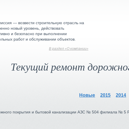
иссия — возвести строительную отрасль на
венно новый уровень, действовать
ивно и безопасно при выполнении
ельных работ и обслуживании объектов.
В раздел «О компании»
Текущий ремонт дорожно
Новые
2015
2014
жного покрытия и бытовой канализации АЗС № 504 филиала № 5 Р