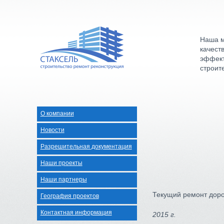
Наша м
качест
эффект
строит
О компании
Новости
Разрешительная документация
Наши проекты
Наши партнеры
Текущий ремонт доро
География проектов
Контактная информация
2015 г.