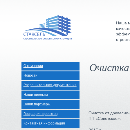
Наша м
качест
эффект
строит
Очистка
О компании
Новости
Разрешительная документация
Наши проекты
Наши партнеры
Очистка от древесно
География проектов
ПП «Советское».
Контактная информация