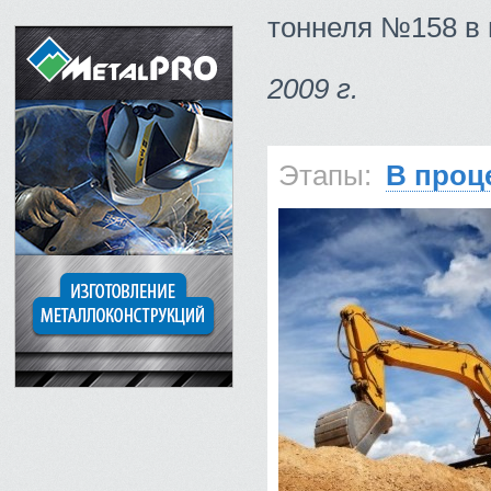
тоннеля №158 в г
2009 г.
Этапы:
В проц